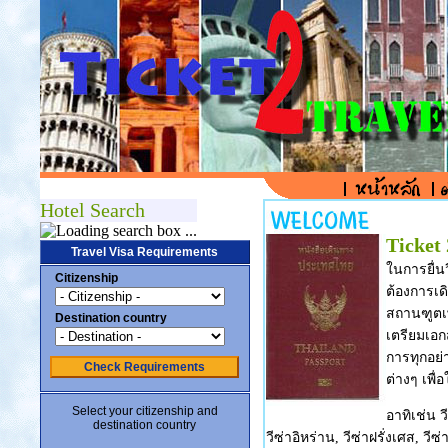
Hotel Search
Ticket 
Travel Visa Requirements
ในการยื่นว
Citizenship
ต้องการเดิ
สถานฑูตเพ
Destination country
เตรียมเอก
การทุกอย่
Check Requirements
ต่างๆ เพื่
Select your citizenship and
อาทิเช่น วี
destination country
วีซ่าอิหร่าน, วีซ่าฝรั่งเศส, วีซ่